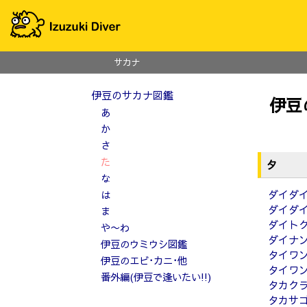
サカナ
伊豆のサカナ図鑑
伊豆
あ
か
さ
た
タ
な
ダイダ
は
ダイダ
ま
ダイト
や〜わ
ダイナ
伊豆のウミウシ図鑑
タイワ
伊豆のエビ･カニ･他
タイワ
番外編(伊豆で逢いたい!!)
タカク
タカサ