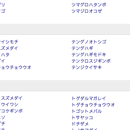
ゼリ
ツマグロハタンポ
サゴ
ツマジロオコゼ
ウイシモチ
テングノオトシゴ
スズメダイ
テングハギ
イハタ
テングハギモドキ
ダイ
テンクロスジギンポ
チョウチョウウオ
テンジクイサキ
イスズメダイ
トゲダルマガレイ
ロウイワシ
トゲチョウチョウウオ
マコケギンポ
トゴットメバル
エソ
トサヤッコ
ゴチ
ドチザメ
ベラ