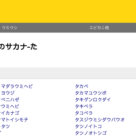
ウミウシ
エビカニ他
のサカナ-た
イマダラウミヘビ
タカベ
イヨウジ
タカマユウツボ
クベニハゼ
タキゲンロクダイ
ンウミヘビ
タキベラ
ンイカナゴ
タコベラ
ンマトイシモチ
タスジウミシダウバウオ
ラタツ
タツノイトコ
ゴ
タツノオトシゴ