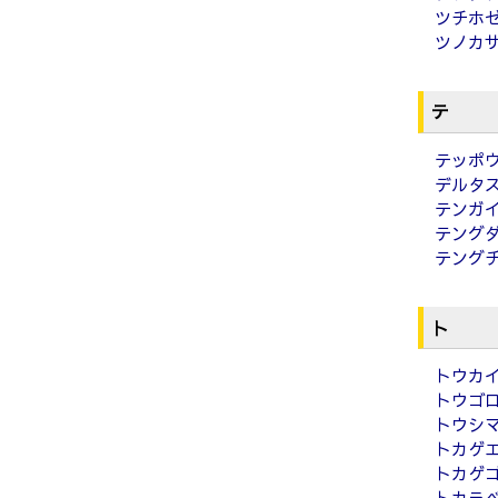
ツチホ
ツノカ
テ
テッポ
デルタ
テンガ
テング
テング
ト
トウカ
トウゴ
トウシ
トカゲ
トカゲ
トカラ