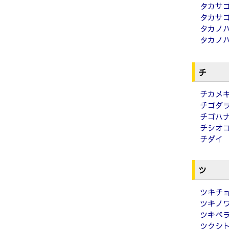
タカサ
タカサ
タカノ
タカノ
チ
チカメ
チゴダ
チゴハ
チシオ
チダイ
ツ
ツキチ
ツキノ
ツキベ
ツクシ