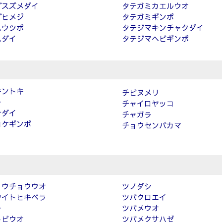
ゴスズメダイ
タテガミカエルウオ
ゴヒメジ
タテガミギンポ
ハウツボ
タテジマキンチャクダイ
ハダイ
タテジマヘビギンポ
キントキ
チビヌメリ
ラ
チャイロヤッコ
ナダイ
チャガラ
コケギンポ
チョウセンバカマ
ョウチョウウオ
ツノダシ
ワイトヒキベラ
ツバクロエイ
ラ
ツバメウオ
トビウオ
ツバメクサハゼ