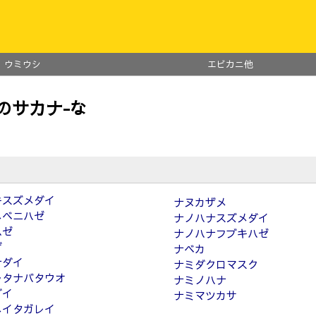
ウミウシ
エビカニ他
のサカナ-な
キスズメダイ
ナヌカザメ
メベニハゼ
ナノハナスズメダイ
ハゼ
ナノハナフブキハゼ
ザ
ナベカ
ナダイ
ナミダクロマスク
ラタナバタウオ
ナミノハナ
ダイ
ナミマツカサ
メイタガレイ