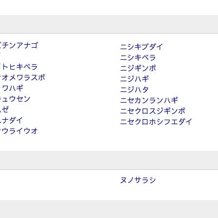
ズチンアナゴ
ニシキブダイ
イ
ニシキベラ
イトヒキベラ
ニジギンポ
オオメワラスボ
ニジハギ
カワハギ
ニジハタ
キュウセン
ニセカンランハギ
ハゼ
ニセクロスジギンポ
ハナダイ
ニセクロホシフエダイ
フウライウオ
ヌノサラシ