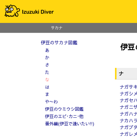
サカナ
伊豆のサカナ図鑑
伊豆
あ
か
さ
た
ナ
な
ナガサ
は
ナガシ
ま
ナガセ
や〜わ
ナガニ
伊豆のウミウシ図鑑
ナガハ
伊豆のエビ･カニ･他
ナカハ
番外編(伊豆で逢いたい!!)
ナガブ
ナガレ