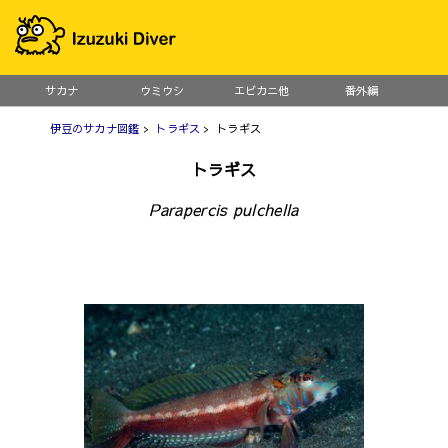
サカナ
ウミウシ
エビカニ他
番外編
伊豆のサカナ図鑑
>
トラギス
> トラギス
トラギス
Parapercis pulchella