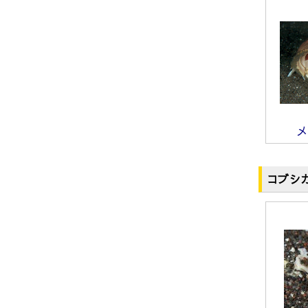
メ
コブシ