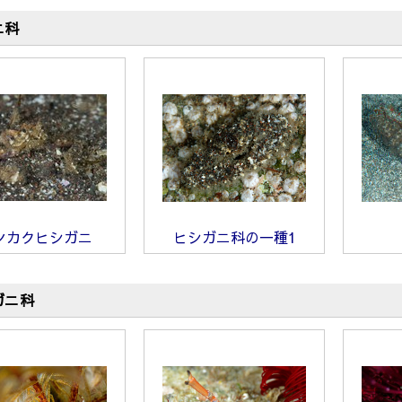
ニ科
ンカクヒシガニ
ヒシガニ科の一種1
ガニ科