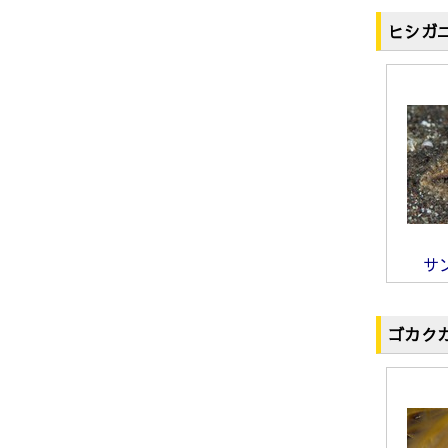
ヒシガ
サ
ゴカク