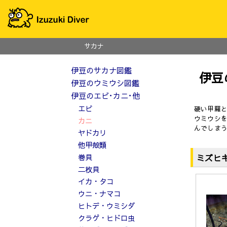
サカナ
伊豆のサカナ図鑑
伊豆
伊豆のウミウシ図鑑
伊豆のエビ･カニ･他
エビ
硬い甲羅
ウミウシ
カニ
んでしま
ヤドカリ
他甲殻類
ミズヒ
巻貝
二枚貝
イカ・タコ
ウニ・ナマコ
ヒトデ・ウミシダ
クラゲ・ヒドロ虫