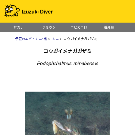
サカナ
ウミウシ
エビカニ他
番外編
伊豆のエビ・カニ･他
>
カニ
> コウガイメナガガザミ
コウガイメナガガザミ
Podophthalmus minabensis