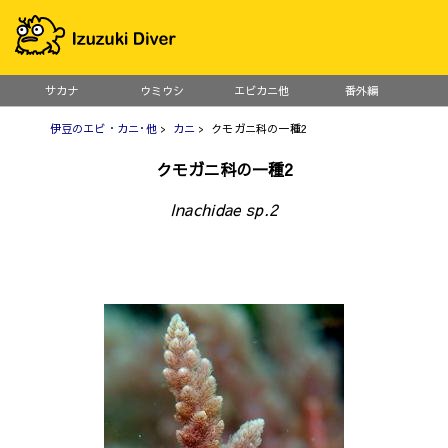
サカナ
ウミウシ
エビカニ他
番外編
伊豆のエビ・カニ･他
>
カニ
> クモガニ科の一種2
クモガニ科の一種2
Inachidae sp.2