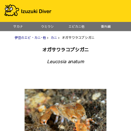
サカナ
ウミウシ
エビカニ他
番外編
伊豆のエビ・カニ･他
>
カニ
> オガサワラコブシガニ
オガサワラコブシガニ
Leucosia anatum