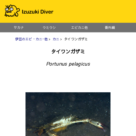
サカナ
ウミウシ
エビカニ他
番外編
伊豆のエビ・カニ･他
>
カニ
> タイワンガザミ
タイワンガザミ
Portunus pelagicus