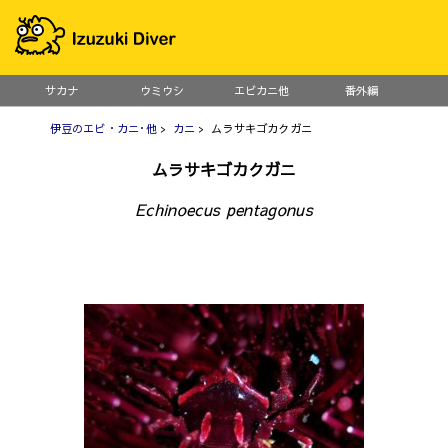
サカナ
ウミウシ
エビカニ他
番外編
伊豆のエビ・カニ･他
>
カニ
> ムラサキゴカクガニ
ムラサキゴカクガニ
Echinoecus pentagonus