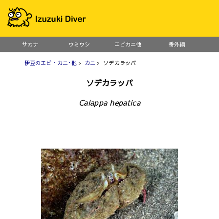
サカナ
ウミウシ
エビカニ他
番外編
伊豆のエビ・カニ･他
>
カニ
> ソデカラッパ
ソデカラッパ
Calappa hepatica