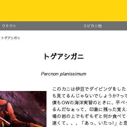
ウミウシ
エビカニ他
 トゲアシガニ
トゲアシガニ
Percnon planissimum
このカニは伊豆でダイビングをした
も見てるんじゃないでしょうか?っ
僕もOWの海洋実習のときに、平べ
るんだなぁって、印象に残った覚え
場の岩の上でもぞもぞと何か食べて
速くて、、、「あっ、いたっ!」と