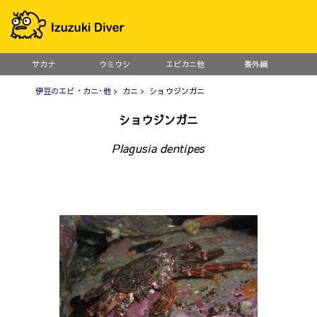
サカナ
ウミウシ
エビカニ他
番外編
伊豆のエビ・カニ･他
>
カニ
> ショウジンガニ
ショウジンガニ
Plagusia dentipes