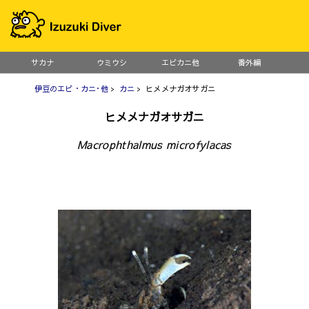
サカナ
ウミウシ
エビカニ他
番外編
伊豆のエビ・カニ･他
>
カニ
> ヒメメナガオサガニ
ヒメメナガオサガニ
Macrophthalmus microfylacas