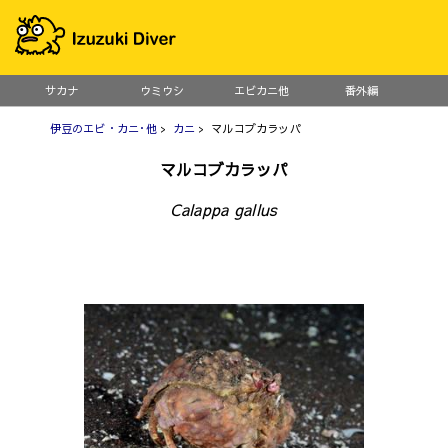
サカナ
ウミウシ
エビカニ他
番外編
伊豆のエビ・カニ･他
>
カニ
> マルコブカラッパ
マルコブカラッパ
Calappa gallus