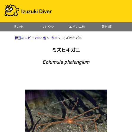
サカナ
ウミウシ
エビカニ他
番外編
伊豆のエビ・カニ･他
>
カニ
> ミズヒキガニ
ミズヒキガニ
Eplumula phalangium