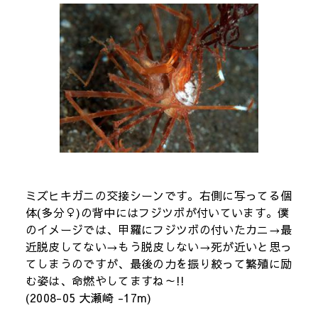
ミズヒキガニの交接シーンです。右側に写ってる個
体(多分♀)の背中にはフジツボが付いています。僕
のイメージでは、甲羅にフジツボの付いたカニ→最
近脱皮してない→もう脱皮しない→死が近いと思っ
てしまうのですが、最後の力を振り絞って繁殖に励
む姿は、命燃やしてますね～!!
(2008-05 大瀬崎 -17m)