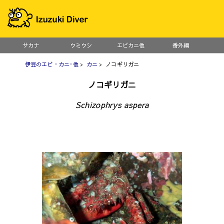
サカナ
ウミウシ
エビカニ他
番外編
伊豆のエビ・カニ･他
>
カニ
> ノコギリガニ
ノコギリガニ
Schizophrys aspera