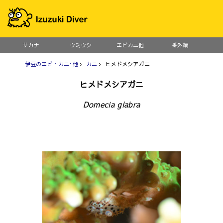
サカナ
ウミウシ
エビカニ他
番外編
伊豆のエビ・カニ･他
>
カニ
> ヒメドメシアガニ
ヒメドメシアガニ
Domecia glabra