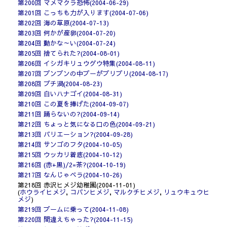
第200回 マメマクラ恐怖(2004-06-29)
第201回 こっちも力が入ります(2004-07-06)
第202回 海の草原(2004-07-13)
第203回 何かが産卵(2004-07-20)
第204回 動かな～い(2004-07-24)
第205回 捨てられた?(2004-08-01)
第206回 イシガキリュウグウ特集(2004-08-11)
第207回 ブンブンの中ブーがブリブリ(2004-08-17)
第208回 プチ渦(2004-08-23)
第209回 白いハナゴイ(2004-08-31)
第210回 この夏を捧げた(2004-09-07)
第211回 踊らないの?(2004-09-14)
第212回 ちょっと気になる口の色(2004-09-21)
第213回 バリエーション?(2004-09-28)
第214回 サンゴのフタ(2004-10-05)
第215回 ウッカリ着底(2004-10-12)
第216回 (赤+黒)/2=茶?(2004-10-19)
第217回 なんじゃベラ(2004-10-26)
第218回 赤沢ヒメジ幼稚園(2004-11-01)
(
ホウライヒメジ
,
コバンヒメジ
,
マルクチヒメジ
,
リュウキュウヒ
メジ
)
第219回 ブームに乗って(2004-11-08)
第220回 間違えちゃった?(2004-11-15)