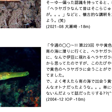
そーゆー偏った認識を持ってると、
「ヘラヤガラなんて昔はそこらじゅ
が。。。」などと、懐古的な講釈を
よう。(笑)
(2021-08 大瀬崎 -18m)
「今週の〇〇～!! 第223回 やや黄色(2
南の海に潜りに行くと、ヘラヤガラ
に、なんで伊豆に現れるヘラヤガラ
から思ってたのですが、このたびや
で黄色のヘラヤガラに会うことがで
てました。
で、よく考えたら南の海で出会う黄
んなオトナだったような。。。単に
ないんだよって話だったりする??(^^
(2004-12 IOP -10m)