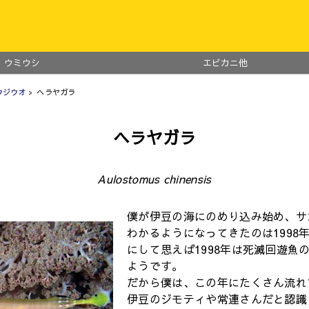
ウミウシ
エビカニ他
ウジウオ
> ヘラヤガラ
ヘラヤガラ
Aulostomus chinensis
僕が伊豆の海にのめり込み始め、サ
わかるようになってきたのは1998
にして思えば1998年は死滅回遊魚
ようです。
だから僕は、この年にたくさん流れ
伊豆のジモティや常連さんだと認識