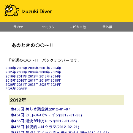
サカナ
ウミウシ
エビカニ他
番外編
あのときの○○～!!
「今週の○○～!!」バックナンバーです。
2000年
2001年
2002年
2003年
2004年
2005年
2006年
2007年
2008年
2009年
2010年
2011年
2012年
2013年
2014年
2015年
2016年
2017年
2018年
2019年
2020年
2021年
2022年
2023年
2024年
2025年
2026年
2012年
第453回 美しき残念賞(2012-01-07)
第454回 お口の中でVサイン(2012-01-20)
第455回 潮流が味方にっ!(2012-01-28)
第456回 状況的にはケラマ(2012-02-21)
第457回 警戒してくれなきゃ撮れません(汗)(2012-03-03)