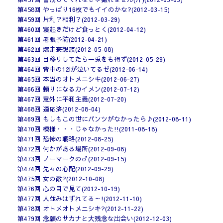
第458回 やっぱり16枚でもイイのかな?(2012-03-15)
第459回 片利？相利？(2012-03-29)
第460回 寝起きだけど食っとく(2012-04-12)
第461回 老眼予防(2012-04-21)
第462回 爆走妄想族(2012-05-08)
第463回 目移りしてたら一兎をも得ず(2012-05-29)
第464回 背中の12lが泣いてるゼ(2012-06-14)
第465回 本当のオトメニシキ(2012-06-27)
第466回 頼りになるカイメン(2012-07-12)
第467回 意外に平和主義(2012-07-20)
第468回 適応済(2012-08-04)
第469回 もしもこの世にパンツがなかったら♪(2012-08-11)
第470回 模様・・・じゃなかった!!(2011-08-18)
第471回 恐怖の戦略(2012-08-25)
第472回 何かがある場所(2012-09-08)
第473回 ノーマークの♂(2012-09-15)
第474回 先々の心配(2012-09-29)
第475回 女の敵?(2012-10-08)
第476回 心の目で見て(2012-10-19)
第477回 人並みはずれてる～!(2012-11-10)
第478回 オトメオトメニシキ?(2012-11-22)
第479回 念願のサカナと大残念な出会い(2012-12-03)