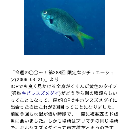
「今週の〇〇～!! 第288回 限定なシチュエーショ
ン(2006-03-21)」より
IOPでも良く見かける全身がくすんだ黄色のタイプ
(通称
キビレスズメダイ
)がどうやら別の種類らしい
ってことになって、僕がIOPでキホシスズメダイに
出会ったのはこれが2回目ってことになりました。
前回今回も水温が低い時期で、一度に複数匹のド成
魚に会いました。しかも場所はブリマチの同じ場所
で。キホシスズメダイって南方種だと思うのです