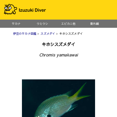
サカナ
ウミウシ
エビカニ他
番外編
伊豆のサカナ図鑑
>
スズメダイ
> キホシスズメダイ
キホシスズメダイ
Chromis yamakawai