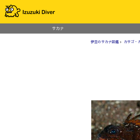
サカナ
伊豆のサカナ図鑑
>
カサゴ・