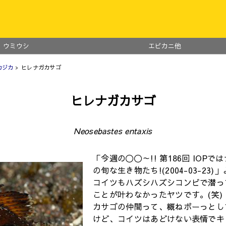
ウミウシ
エビカニ他
カジカ
> ヒレナガカサゴ
ヒレナガカサゴ
Neosebastes entaxis
「今週の〇〇～!! 第186回 IOP
の旬な生き物たち!(2004-03-23)
コイツもハズシハズシコンビで潜っ
ことが叶わなかったヤツです。(笑)
カサゴの仲間って、概ねボーっとし
けど、コイツはあどけない表情でキ