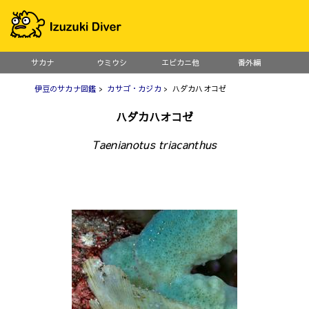
サカナ
ウミウシ
エビカニ他
番外編
伊豆のサカナ図鑑
>
カサゴ・カジカ
> ハダカハオコゼ
ハダカハオコゼ
Taenianotus triacanthus