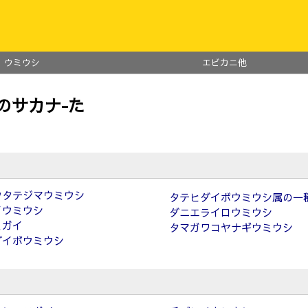
ウミウシ
エビカニ他
のサカナ-た
ウタテジマウミウシ
タテヒダイボウミウシ属の一
イウミウシ
ダニエライロウミウシ
ミガイ
タマガワコヤナギウミウシ
ダイボウミウシ