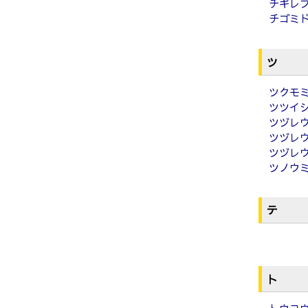
チギレ
チゴミ
ツ
ツクモ
ツツイ
ツヅレ
ツヅレ
ツヅレ
ツノウ
テ
ト