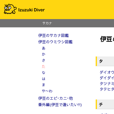
サカナ
伊豆のサカナ図鑑
伊豆
伊豆のウミウシ図鑑
あ
か
さ
タ
た
ダイオ
な
ダイダ
は
タツナ
ま
タテヒ
や〜わ
伊豆のエビ･カニ･他
チ
番外編(伊豆で逢いたい!!)