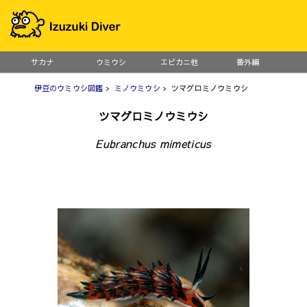
サカナ
ウミウシ
エビカニ他
番外編
伊豆のウミウシ図鑑
>
ミノウミウシ
> ツマグロミノウミウシ
ツマグロミノウミウシ
Eubranchus mimeticus