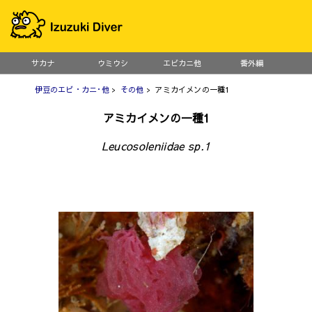
サカナ
ウミウシ
エビカニ他
番外編
伊豆のエビ・カニ･他
>
その他
> アミカイメンの一種1
アミカイメンの一種1
Leucosoleniidae sp.1