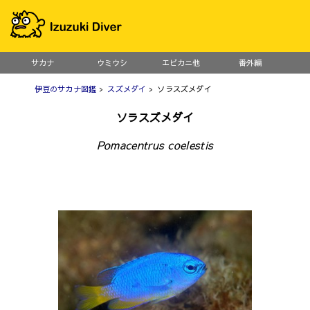
サカナ
ウミウシ
エビカニ他
番外編
伊豆のサカナ図鑑
>
スズメダイ
> ソラスズメダイ
ソラスズメダイ
Pomacentrus coelestis