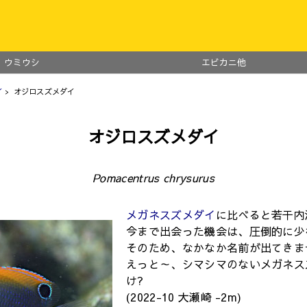
ウミウシ
エビカニ他
イ
> オジロスズメダイ
オジロスズメダイ
Pomacentrus chrysurus
メガネスズメダイ
に比べると若干内
今まで出会った機会は、圧倒的に少
そのため、なかなか名前が出てきま
えっと～、シマシマのないメガネス
け?
(2022-10 大瀬崎 -2m)