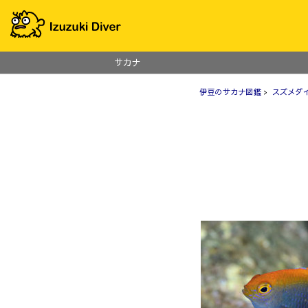
サカナ
伊豆のサカナ図鑑
>
スズメダ