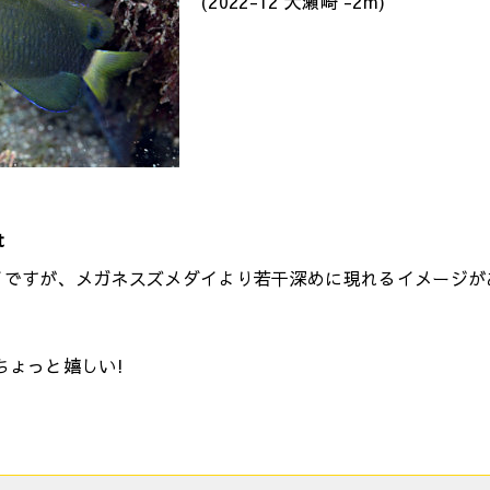
(2022-12 大瀬崎 -2m)
t
イですが、メガネスズメダイより若干深めに現れるイメージが
ちょっと嬉しい!