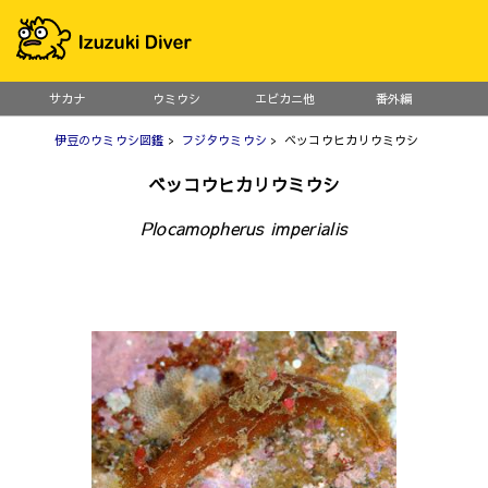
サカナ
ウミウシ
エビカニ他
番外編
伊豆のウミウシ図鑑
>
フジタウミウシ
> ベッコウヒカリウミウシ
ベッコウヒカリウミウシ
Plocamopherus imperialis