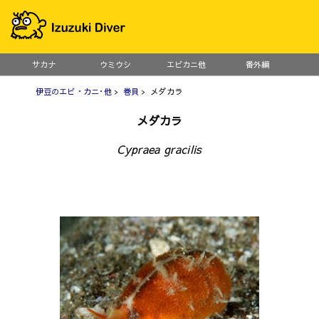
サカナ
ウミウシ
エビカニ他
番外編
伊豆のエビ・カニ･他
>
巻貝
> メダカラ
メダカラ
Cypraea gracilis