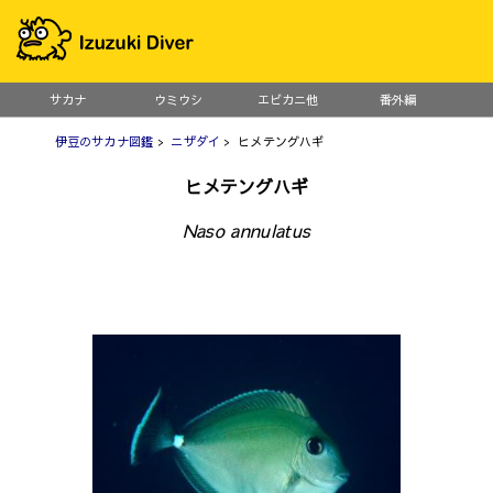
サカナ
ウミウシ
エビカニ他
番外編
伊豆のサカナ図鑑
>
ニザダイ
> ヒメテングハギ
ヒメテングハギ
Naso annulatus