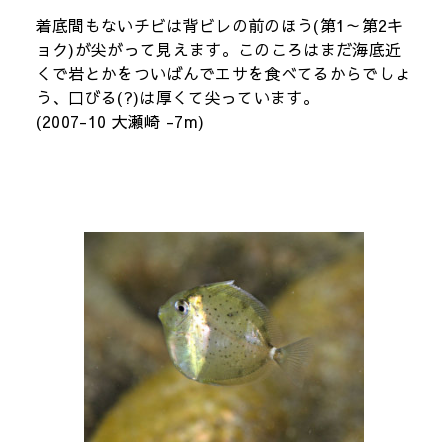
着底間もないチビは背ビレの前のほう(第1～第2キ
ョク)が尖がって見えます。このころはまだ海底近
くで岩とかをついばんでエサを食べてるからでしょ
う、口びる(?)は厚くて尖っています。
(2007-10 大瀬崎 -7m)