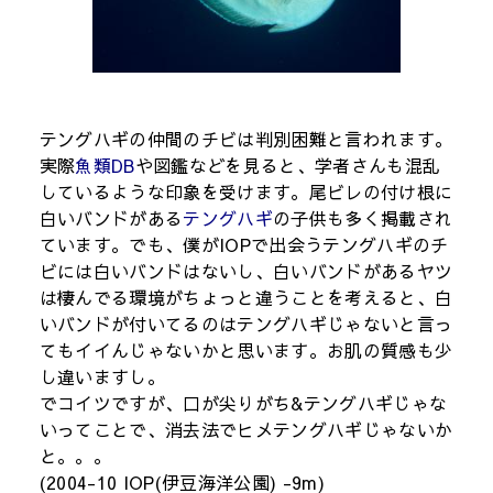
テングハギの仲間のチビは判別困難と言われます。
実際
魚類DB
や図鑑などを見ると、学者さんも混乱
しているような印象を受けます。尾ビレの付け根に
白いバンドがある
テングハギ
の子供も多く掲載され
ています。でも、僕がIOPで出会うテングハギのチ
ビには白いバンドはないし、白いバンドがあるヤツ
は棲んでる環境がちょっと違うことを考えると、白
いバンドが付いてるのはテングハギじゃないと言っ
てもイイんじゃないかと思います。お肌の質感も少
し違いますし。
でコイツですが、口が尖りがち&テングハギじゃな
いってことで、消去法でヒメテングハギじゃないか
と。。。
(2004-10 IOP(伊豆海洋公園) -9m)