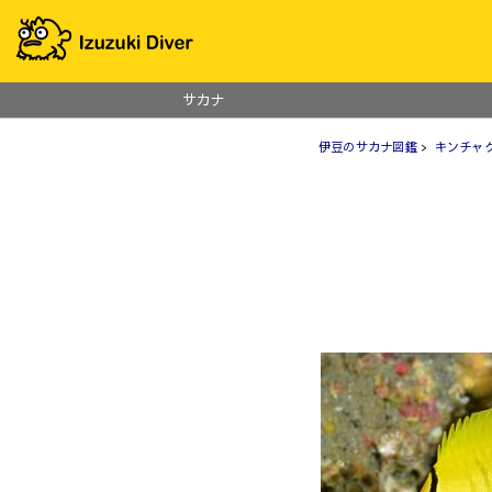
サカナ
伊豆のサカナ図鑑
>
キンチャ