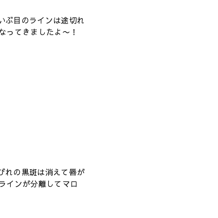
だいぶ目のラインは途切れ
なってきましたよ〜！
背びれの黒斑は消えて唇が
ラインが分離してマロ