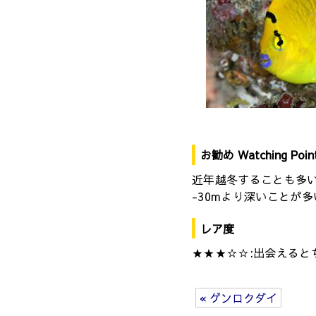
お勧め Watching Poin
近年越冬することも多
-30mより深いことが
レア度
★★★☆☆:出会えると
« ゲンロクダイ