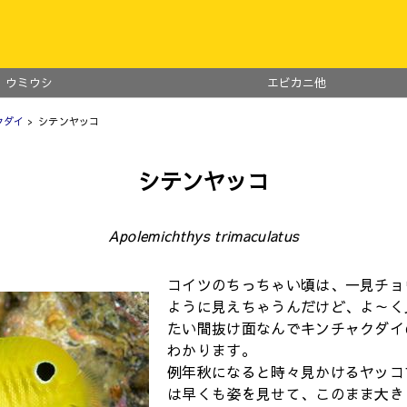
ウミウシ
エビカニ他
クダイ
> シテンヤッコ
シテンヤッコ
Apolemichthys trimaculatus
コイツのちっちゃい頃は、一見チョ
ように見えちゃうんだけど、よ～く
たい間抜け面なんでキンチャクダイ
わかります。
例年秋になると時々見かけるヤッコで
は早くも姿を見せて、このまま大き