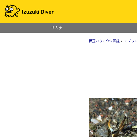
サカナ
伊豆のウミウシ図鑑
>
ミノウ