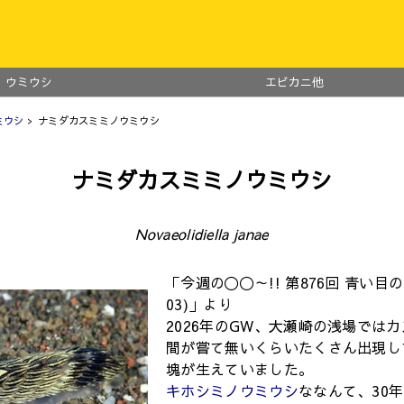
ウミウシ
エビカニ他
ミウシ
> ナミダカスミミノウミウシ
ナミダカスミミノウミウシ
Novaeolidiella janae
「今週の〇〇～!! 第876回 青い目のウ
03)」より
2026年のGW、大瀬崎の浅場では
間が嘗て無いくらいたくさん出現し
塊が生えていました。
キホシミノウミウシ
ななんて、30