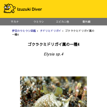
サカナ
ウミウシ
エビカニ他
番外編
伊豆のウミウシ図鑑
>
チドリミドリガイ
> ゴクラクミドリガイ属の
一種4
ゴクラクミドリガイ属の一種4
Elysia sp.4