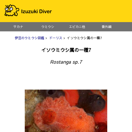
サカナ
ウミウシ
エビカニ他
番外編
伊豆のウミウシ図鑑
>
ドーリス
> イソウミウシ属の一種7
イソウミウシ属の一種7
Rostanga sp.7