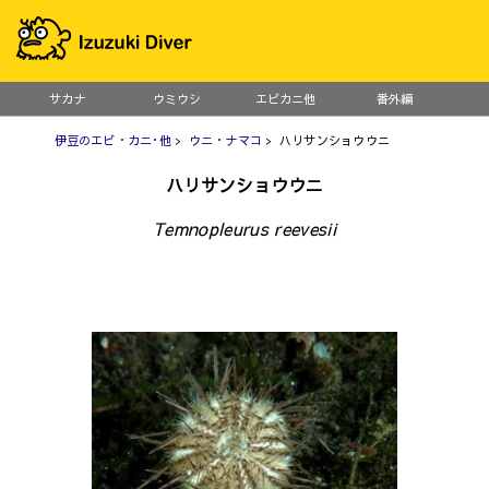
サカナ
ウミウシ
エビカニ他
番外編
伊豆のエビ・カニ･他
>
ウニ・ナマコ
> ハリサンショウウニ
ハリサンショウウニ
Temnopleurus reevesii