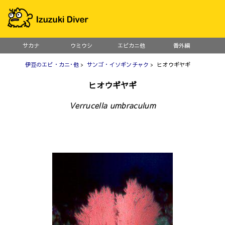
サカナ
ウミウシ
エビカニ他
番外編
伊豆のエビ・カニ･他
>
サンゴ・イソギンチャク
> ヒオウギヤギ
ヒオウギヤギ
Verrucella umbraculum