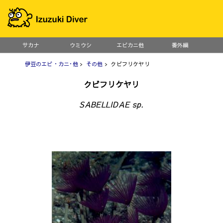
サカナ
ウミウシ
エビカニ他
番外編
伊豆のエビ・カニ･他
>
その他
> クビフリケヤリ
クビフリケヤリ
SABELLIDAE sp.