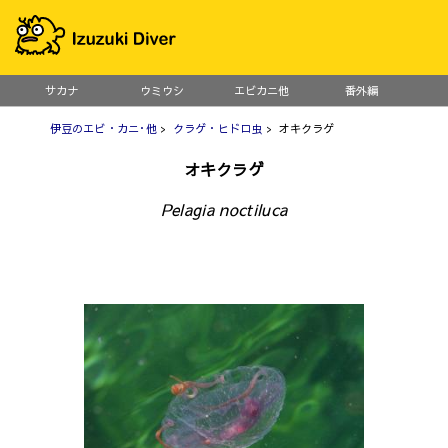
サカナ
ウミウシ
エビカニ他
番外編
伊豆のエビ・カニ･他
>
クラゲ・ヒドロ虫
> オキクラゲ
オキクラゲ
Pelagia noctiluca