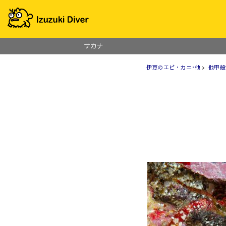
サカナ
伊豆のエビ・カニ･他
>
他甲殻