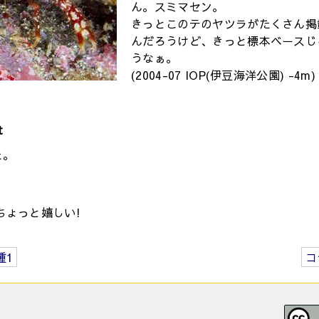
ん。スミマセン。
きっとこのテのヤツラがたくさん掲
んだろうけど、きっと標本ベースじ
うなぁ。
(2004-07 IOP(伊豆海洋公園) -4m)
t
た。
ちょっと嬉しい!
種1
コ