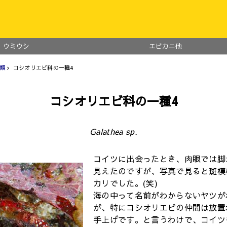
ウミウシ
エビカニ他
類
> コシオリエビ科の一種4
コシオリエビ科の一種4
Galathea sp.
コイツに出会ったとき、肉眼では脚
見えたのですが、写真で見ると斑模
カリでした。(笑)
海の中って名前がわからないヤツが
が、特にコシオリエビの仲間は放置
手上げです。と言うわけで、コイツ