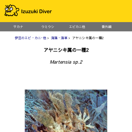
サカナ
ウミウシ
エビカニ他
番外編
伊豆のエビ・カニ･他
>
海藻・海草
> アヤニシキ属の一種2
アヤニシキ属の一種2
Martensia sp.2