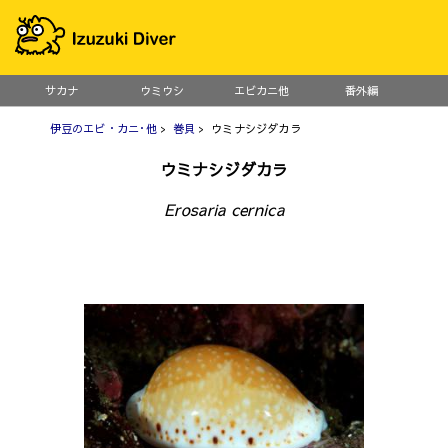
サカナ
ウミウシ
エビカニ他
番外編
伊豆のエビ・カニ･他
>
巻貝
> ウミナシジダカラ
ウミナシジダカラ
Erosaria cernica