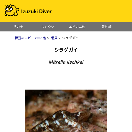
サカナ
ウミウシ
エビカニ他
番外編
伊豆のエビ・カニ･他
>
巻貝
> シラゲガイ
シラゲガイ
Mitrella lischkei