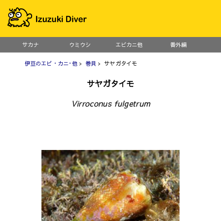
サカナ
ウミウシ
エビカニ他
番外編
伊豆のエビ・カニ･他
>
巻貝
> サヤガタイモ
サヤガタイモ
Virroconus fulgetrum