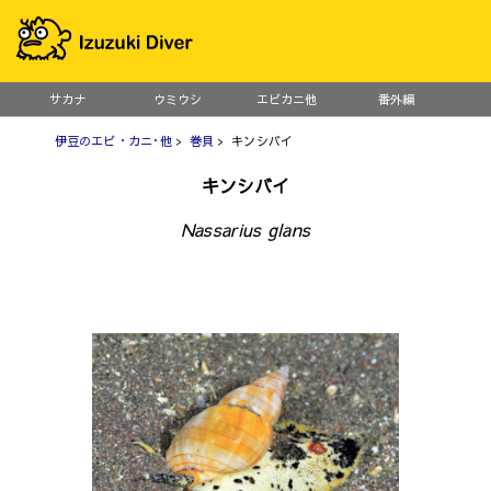
サカナ
ウミウシ
エビカニ他
番外編
伊豆のエビ・カニ･他
>
巻貝
> キンシバイ
キンシバイ
Nassarius glans