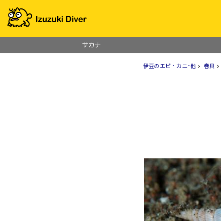
サカナ
伊豆のエビ・カニ･他
>
巻貝
>