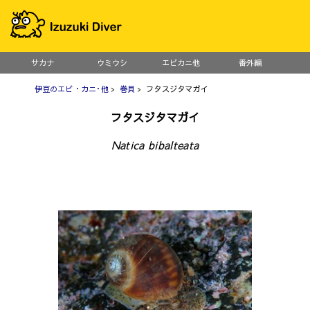
サカナ
ウミウシ
エビカニ他
番外編
伊豆のエビ・カニ･他
>
巻貝
> フタスジタマガイ
フタスジタマガイ
Natica bibalteata