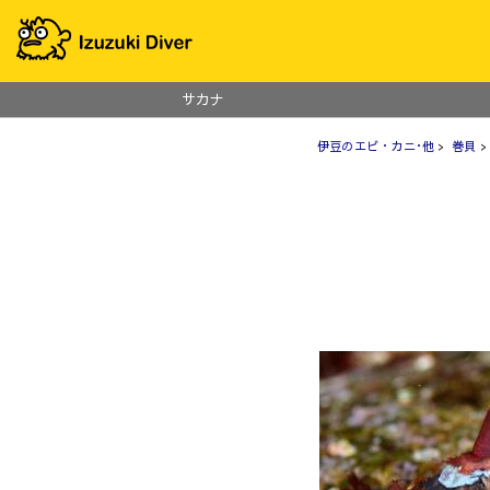
サカナ
伊豆のエビ・カニ･他
>
巻貝
>