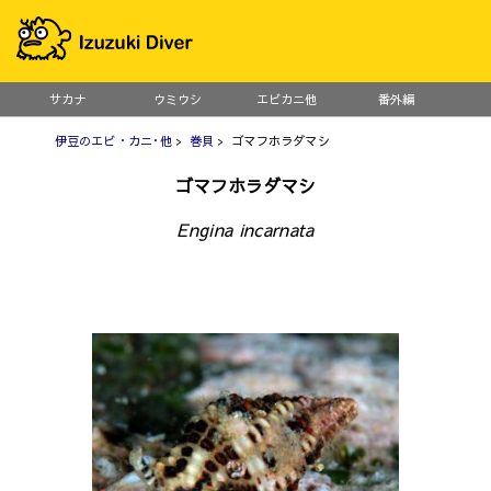
サカナ
ウミウシ
エビカニ他
番外編
伊豆のエビ・カニ･他
>
巻貝
> ゴマフホラダマシ
ゴマフホラダマシ
Engina incarnata