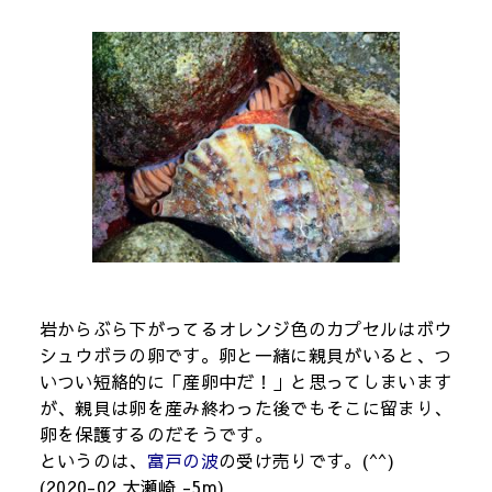
岩からぶら下がってるオレンジ色のカプセルはボウ
シュウボラの卵です。卵と一緒に親貝がいると、つ
いつい短絡的に「産卵中だ！」と思ってしまいます
が、親貝は卵を産み終わった後でもそこに留まり、
卵を保護するのだそうです。
というのは、
富戸の波
の受け売りです。(^^)
(2020-02 大瀬崎 -5m)