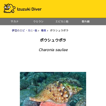
サカナ
ウミウシ
エビカニ他
番外編
伊豆のエビ・カニ･他
>
巻貝
> ボウシュウボラ
ボウシュウボラ
Charonia sauliae